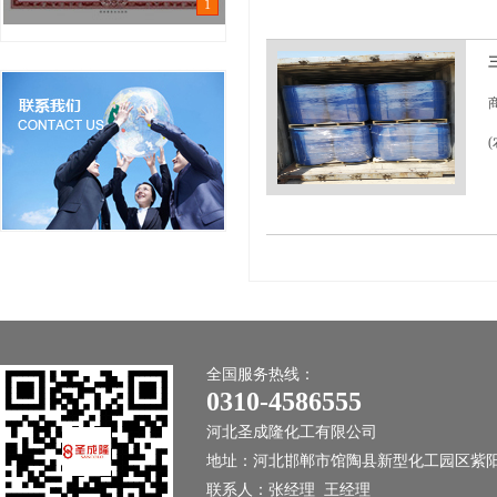
1
液
≤
醚
白
物
(
1
E
水
全国服务热线：
6
0310-4586555
5
河北圣成隆化工有限公司
淡
地址：河北邯郸市馆陶县新型化工园区紫
联系人：张经理 王经理