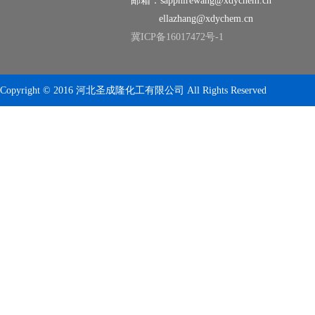
邮箱：sapphirewang@xdychem.cn
ellazhang@xdychem.cn
S
冀ICP备16017472号-1
S
A
Copyright © 2016 河北圣成隆化工有限公司 All Rights Reserved
S
6
h
B
D
s
D
D
D